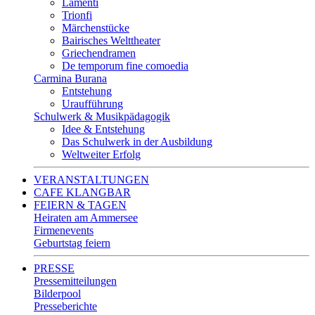
Lamenti
Trionfi
Märchenstücke
Bairisches Welttheater
Griechendramen
De temporum fine comoedia
Carmina Burana
Entstehung
Uraufführung
Schulwerk & Musikpädagogik
Idee & Entstehung
Das Schulwerk in der Ausbildung
Weltweiter Erfolg
VERANSTALTUNGEN
CAFE KLANGBAR
FEIERN & TAGEN
Heiraten am Ammersee
Firmenevents
Geburtstag feiern
PRESSE
Pressemitteilungen
Bilderpool
Presseberichte