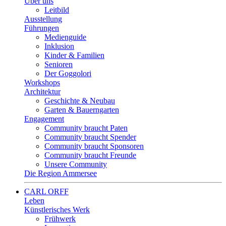
Über uns
Leitbild
Ausstellung
Führungen
Medienguide
Inklusion
Kinder & Familien
Senioren
Der Goggolori
Workshops
Architektur
Geschichte & Neubau
Garten & Bauerngarten
Engagement
Community braucht Paten
Community braucht Spender
Community braucht Sponsoren
Community braucht Freunde
Unsere Community
Die Region Ammersee
CARL ORFF
Leben
Künstlerisches Werk
Frühwerk