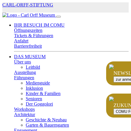
CARL-ORFF-STIFTUNG
IHR BESUCH IM COMU
Öffnungszeiten
Tickets & Führungen
Anfahrt
Barrierefreiheit
DAS MUSEUM
Über uns
Leitbild
Ausstellung
NEWSL
Führungen
zur anm
Medienguide
Inklusion
Kinder & Familien
Senioren
Der Goggolori
ZUKUN
Workshops
COMU Fö
Architektur
Geschichte & Neubau
Garten & Bauerngarten
Engagement